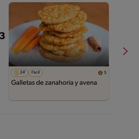
24'
Fácil
5
Galletas de zanahoria y avena
A