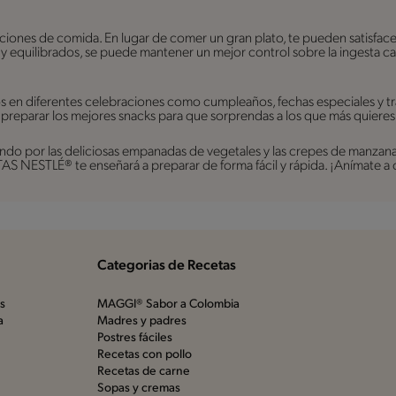
rciones de comida. En lugar de comer un gran plato, te pueden satisfac
s y equilibrados, se puede mantener un mejor control sobre la ingesta ca
os en diferentes celebraciones como cumpleaños, fechas especiales y t
 preparar los mejores snacks para que sorprendas a los que más quieres
do por las deliciosas empanadas de vegetales y las crepes de manzana, h
S NESTLÉ® te enseñará a preparar de forma fácil y rápida. ¡Anímate a 
Categorias de Recetas
os
MAGGI® Sabor a Colombia
a
Madres y padres
Postres fáciles
Recetas con pollo
Recetas de carne
Sopas y cremas