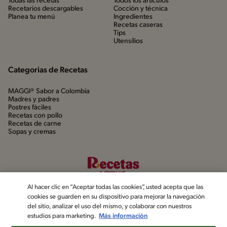
Todas las recetas
Todos los artículos
Recetarios descargables
Cocción y técnica
Planea tu menú
Ingredientes
Recetas caseras
Tips
Utensílios
Categorias de Recetas
MAGGI® Sabor a Colombia
Madres y padres
Postres fáciles
Recetas con pollo
Recetas de carne
Sopas y cremas
Al hacer clic en “Aceptar todas las cookies”, usted acepta que las
cookies se guarden en su dispositivo para mejorar la navegación
del sitio, analizar el uso del mismo, y colaborar con nuestros
estudios para marketing.
Más información
©2022, Nestlé. Marcas registradas por Société dels Produits Nestlé,