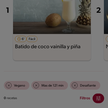
6'
Fácil
Batido de coco vainilla y piña
Vegano
Mas de 121 min
Desafiante
Filtros
0
recetas