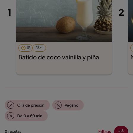
6'
Fácil
Batido de coco vainilla y piña
Olla de presión
Vegano
De 0 a 60 min
Filtros
0
recetas