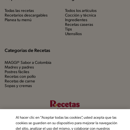
Todas las recetas
Todos los artículos
Recetarios descargables
Cocción y técnica
Planea tu menú
Ingredientes
Recetas caseras
Tips
Utensílios
Categorias de Recetas
MAGGI® Sabor a Colombia
Madres y padres
Postres fáciles
Recetas con pollo
Recetas de carne
Sopas y cremas
Al hacer clic en “Aceptar todas las cookies”, usted acepta que las
cookies se guarden en su dispositivo para mejorar la navegación
del sitio, analizar el uso del mismo, y colaborar con nuestros