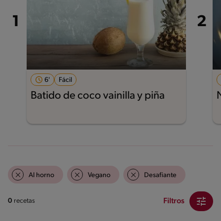
6'
Fácil
Batido de coco vainilla y piña
Al horno
Vegano
Desafiante
Filtros
0
recetas