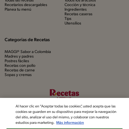
Todas las recetas
Todos los artículos
Recetarios descargables
Cocción y técnica
Planea tu menú
Ingredientes
Recetas caseras
Tips
Utensílios
Categorias de Recetas
MAGGI® Sabor a Colombia
Madres y padres
Postres fáciles
Recetas con pollo
Recetas de carne
Sopas y cremas
Al hacer clic en “Aceptar todas las cookies”, usted acepta que las
cookies se guarden en su dispositivo para mejorar la navegación
del sitio, analizar el uso del mismo, y colaborar con nuestros
estudios para marketing.
Más información
©2022, Nestlé. Marcas registradas por Société dels Produits Nestlé,