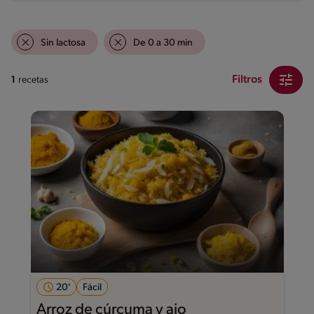
Sin lactosa
De 0 a 30 min
Filtros
1
recetas
20'
Fácil
Arroz de cúrcuma y ajo