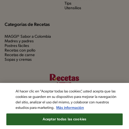
Tips
Utensílios
Categorias de Recetas
MAGGI® Sabor a Colombia
Madres y padres
Postres fáciles
Recetas con pollo
Recetas de carne
Sopas y cremas
Al hacer clic en “Aceptar todas las cookies”, usted acepta que las
cookies se guarden en su dispositivo para mejorar la navegación
del sitio, analizar el uso del mismo, y colaborar con nuestros
estudios para marketing.
Más información
©2022, Nestlé. Marcas registradas por Société dels Produits Nestlé,
S.A. Vevey (Suiza)
Aceptar todas las cookies
Aviso de privacidad
Política de datos personales