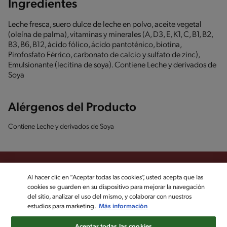
Ingredientes
Leche fresca, suero dulce de leche en polvo, aceite vegetal
(oleína de palma), vitaminas y minerales (A, D3, E, K1, C, B1, B2,
B3, B6, B12, ácido fólico, ácido pantoténico, biotina,
Pirofosfato Férrico, carbonato de calcio y sulfato de zinc),
Emulsionante (lecitina de soya). Contiene Leche y derivados de
Soya
Alérgenos del Producto
Contiene Leche y derivados de Soya
Al hacer clic en “Aceptar todas las cookies”, usted acepta que las
cookies se guarden en su dispositivo para mejorar la navegación
Sigue a KLIM en las redes sociales
del sitio, analizar el uso del mismo, y colaborar con nuestros
estudios para marketing.
Más información
©2022, Nestlé. Marcas registradas por Société dels Produits Nestlé,
Aceptar todas las cookies