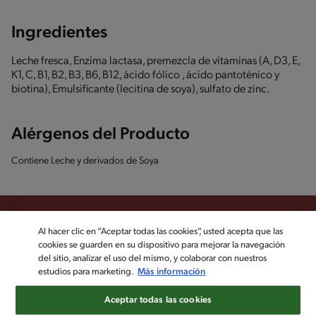
Ingredientes
Leche fresca, Enzima lactasa, premezcla de vitaminas (A, D3, E,
K1, C, B1, B2, B3, B6, B12, ácido fólico , ácido pantoténico y
biotina), Emulsificante (lecitina de soya), sulfato de zinc.
Alérgenos del Producto
Contiene Leche y derivados de Soya
Al hacer clic en “Aceptar todas las cookies”, usted acepta que las
cookies se guarden en su dispositivo para mejorar la navegación
Sigue a KLIM en las redes sociales
del sitio, analizar el uso del mismo, y colaborar con nuestros
estudios para marketing.
Más información
©2022, Nestlé. Marcas registradas por Société dels Produits Nestlé,
Aceptar todas las cookies
S.A. Vevey (Suiza)