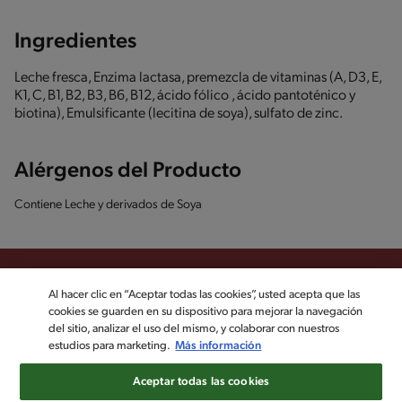
Ingredientes
Leche fresca, Enzima lactasa, premezcla de vitaminas (A, D3, E,
K1, C, B1, B2, B3, B6, B12, ácido fólico , ácido pantoténico y
biotina), Emulsificante (lecitina de soya), sulfato de zinc.
Alérgenos del Producto
Contiene Leche y derivados de Soya
Al hacer clic en “Aceptar todas las cookies”, usted acepta que las
cookies se guarden en su dispositivo para mejorar la navegación
Sigue a KLIM en las redes sociales
del sitio, analizar el uso del mismo, y colaborar con nuestros
estudios para marketing.
Más información
©2022, Nestlé. Marcas registradas por Société dels Produits Nestlé,
Aceptar todas las cookies
S.A. Vevey (Suiza)