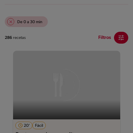
De 0 a 30 min
Filtros
286
recetas
20'
Fácil