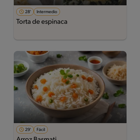
28'
Intermedio
Torta de espinaca
29'
Fácil
Arroz Basmati