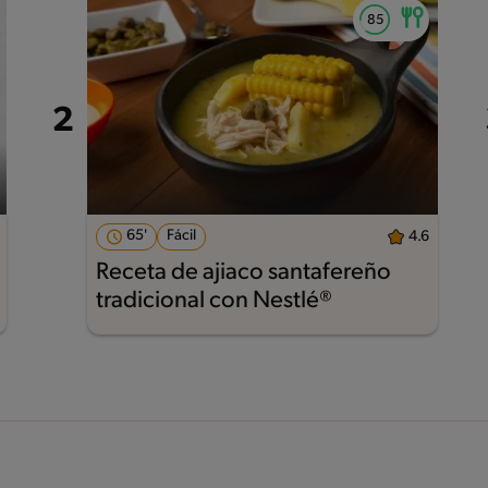
65'
Fácil
4.6
Receta de ajiaco santafereño
tradicional con Nestlé®