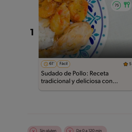
61'
Fácil
5
Sudado de Pollo: Receta
tradicional y deliciosa con
Nestlé®
Sin gluten
De 0 a 120 min