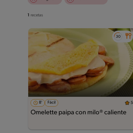
1
recetas
8'
Fácil
5
Omelette paipa con milo® caliente