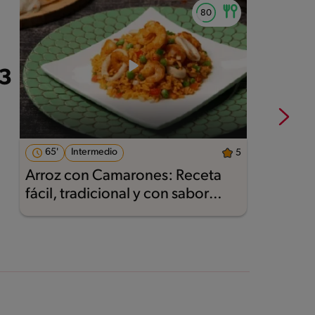
65'
Intermedio
5
Arroz con Camarones: Receta
R
fácil, tradicional y con sabor
Maggi®