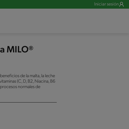
Iniciar sesión
ta MILO®
eneficios de la malta, la leche
itaminas (C, D, B2, Niacina, B6
os procesos normales de