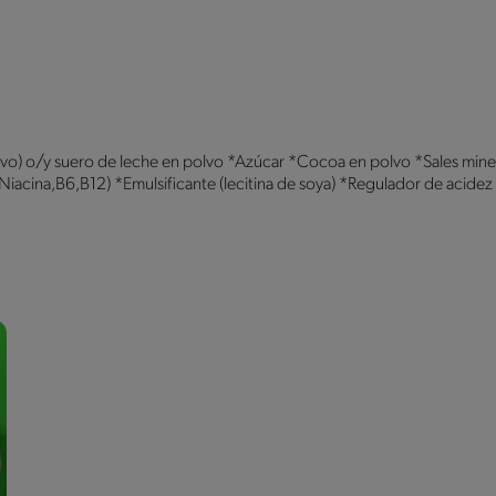
lvo) o/y suero de leche en polvo *Azúcar *Cocoa en polvo *Sales mineral
iacina,B6,B12) *Emulsificante (lecitina de soya) *Regulador de acidez (b