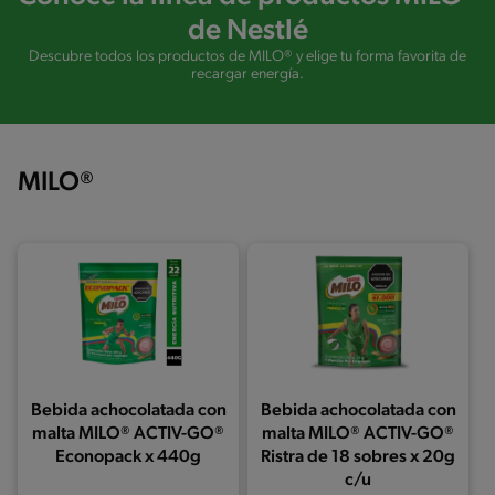
de Nestlé
Descubre todos los productos de MILO® y elige tu forma favorita de
recargar energía.
MILO®
Bebida achocolatada con
Bebida achocolatada con
malta MILO® ACTIV-GO®
malta MILO® ACTIV-GO®
Econopack x 440g
Ristra de 18 sobres x 20g
c/u