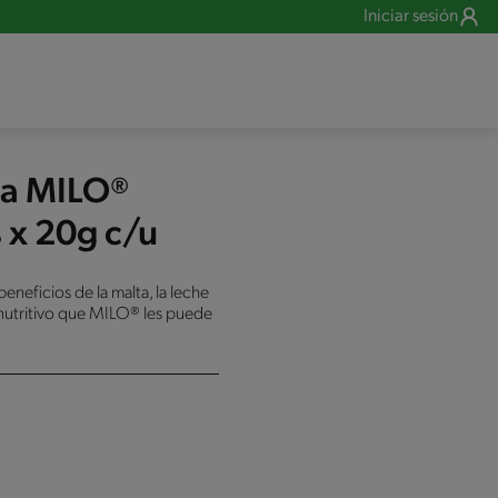
Iniciar sesión
ta MILO®
 x 20g c/u
eneficios de la malta, la leche
 nutritivo que MILO® les puede