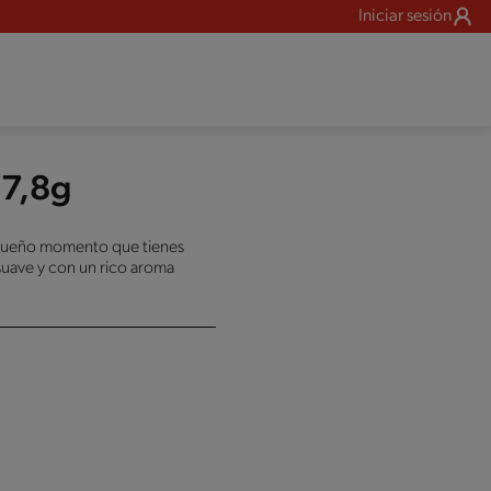
Iniciar sesión
 7,8g
queño momento que tienes
 suave y con un rico aroma