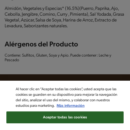
Almidón, Vegetales y Especias* (16.5%)(Puerro, Paprika, Ajo,
Cebolla, Jengibre, Comino, Curry , Pimienta), Sal Yodada, Grasa
Vegetal, Azúcar, Salsa de Soya, Harina de Arroz, Extracto de
Levadura, Saborizantes naturales.
Alérgenos del Producto
Contiene: Sulfitos, Gluten, Soya y Apio. Puede contener: Leche y
Pescado
Al hacer clic en “Aceptar todas las cookies”, usted acepta que las
cookies se guarden en su dispositivo para mejorar la navegación
Sigue a MAGGI en las redes sociales
del sitio, analizar el uso del mismo, y colaborar con nuestros
estudios para marketing.
Más información
©2022, Nestlé. Marcas registradas por Société dels Produits Nestlé,
Aceptar todas las cookies
S.A. Vevey (Suiza)
Aviso de privacidad
Política de datos personales