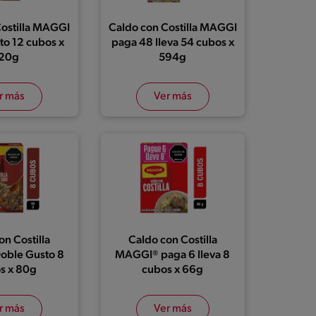
Costilla MAGGI
Caldo con Costilla MAGGI
to 12 cubos x
paga 48 lleva 54 cubos x
20g
594g
r más
Ver más
on Costilla
Caldo con Costilla
oble Gusto 8
MAGGI® paga 6 lleva 8
s x 80g
cubos x 66g
r más
Ver más