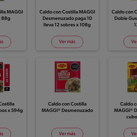
illa MAGGI
Caldo con Costilla MAGGI
Caldo con 
x 88g
Desmenuzado paga 10
Doble Gus
lleva 12 sobres x 108g
1
ás
Ver más
Ve
ostilla
Caldo con Costilla
Caldo c
bos x 594g
MAGGI® Desmenuzado
MAGGI® D
cubo
ás
Ver más
Ve