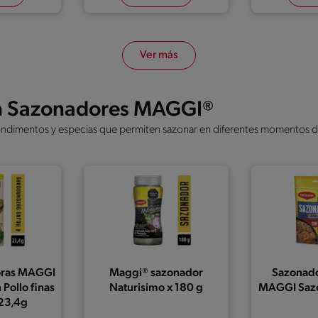
Ver más
con Sazonadores MAGGI®
imentos y especias que permiten sazonar en diferentes momentos de l
oras MAGGI
Maggi® sazonador
Sazonado
 Pollo finas
Naturisimo x 180 g
MAGGI Saz
 23,4g