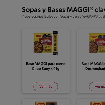
Sopas y Bases MAGGI® clave
Preparaciones fáciles con Sopas y Bases MAGGI®, tus al
Base MAGGI para carne
Base MAGGI p
Chop Suey x 41g
Desmechad
Ver más
Ver m