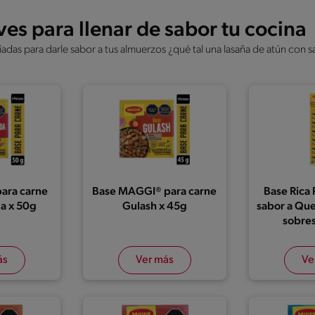
s para llenar de sabor tu cocina
iadas para darle sabor a tus almuerzos ¿qué tal una lasaña de atún co
ara carne
Base MAGGI® para carne
Base Rica
a x 50g
Gulash x 45g
sabor a Que
sobres
ás
Ver más
Ve