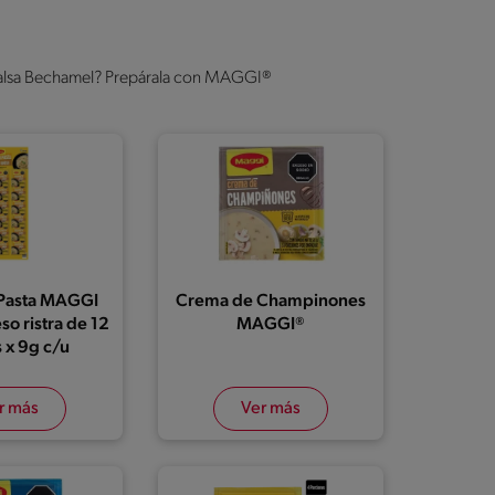
n salsa Bechamel? Prepárala con MAGGI®
 Pasta MAGGI
Crema de Champinones
so ristra de 12
MAGGI®
 x 9g c/u
r más
Ver más