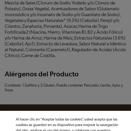
Mezcla de Sales (Cloruro de Sodio Yodado y/o Cloruro de
Potasio), Grasa Vegetal, Acentuadores de Sabor (Glutamato
monosódico y/o Inosinato de Sodio y/o Guanilato de Sodio),
Vegetales y Especias Naturales* (9.5%) (Cebolla1, Perejil y/o
Cilantro, Zanahoria, Pimienta), Azúcar, Harina de Trigo
Fortificada2 (Niacina, Hierro, Vitaminas B1, B2 y Ácido Fólico)
y/o Harina de Arroz, Harina de Maíz, Extractos Naturales (3.6%)
(Cebolla1, Ajo1), Extracto de Levadura, Sabor Natural e Idéntico
al Natural, Colorante (Caramelo1), Regulador de Acidez (Ácido
Cítrico), Carne de Costilla.
Alérgenos del Producto
Contiene: 1 Sulfitos y 2 Gluten. Puede contener Pescado, Leche, Apio y
Soya.
Al hacer clic en “Aceptar todas las cookies”, usted acepta que las
cookies se guarden en su dispositivo para mejorar la navegación
Sigue a MAGGI en las redes sociales
del sitio, analizar el uso del mismo, y colaborar con nuestros