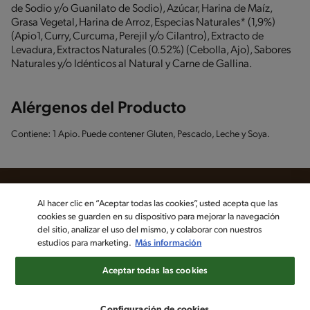
de Sodio y/o Guanilato de Sodio), Azúcar, Harina de Maíz,
Grasa Vegetal, Harina de Arroz, Especias Naturales* (1,9%)
(Apio1, Curry, Curcuma, Perejil y/o Cilantro), Extracto de
Levadura, Extractos Naturales (0.52%) (Cebolla, Ajo), Sabores
Naturales y/o Idénticos al Natural y Carne de Gallina.
Alérgenos del Producto
Contiene: 1 Apio. Puede contener Gluten, Pescado, Leche y Soya.
Al hacer clic en “Aceptar todas las cookies”, usted acepta que las
cookies se guarden en su dispositivo para mejorar la navegación
Sigue a MAGGI en las redes sociales
del sitio, analizar el uso del mismo, y colaborar con nuestros
estudios para marketing.
Más información
©2022, Nestlé. Marcas registradas por Société dels Produits Nestlé,
Aceptar todas las cookies
S.A. Vevey (Suiza)
Aviso de privacidad
Política de datos personales
Términos y condiciones
Configuración de cookies
Configuración de cookies