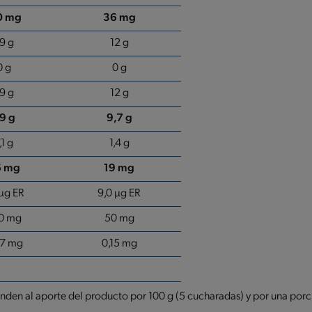
0 mg
36 mg
9 g
12 g
0 g
0 g
9 g
12 g
9 g
9,7 g
,1 g
1,4 g
6 mg
19 mg
µg ER
9,0 µg ER
0 mg
50 mg
77 mg
0,15 mg
onden al aporte del producto por 100 g (5 cucharadas) y por una porc