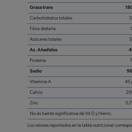
Grasa trans
18
Carbohidratos totales
5
Fibra dietaria
Azúcares totales
5
Az. Añadidos
4
Proteína
7
Sodio
9
Vitamina A
45 
Calcio
25
Zinc
0,
No es fuente significativa de Vit D y Hierro.
Los valores reportados en la tabla nutricional corresp