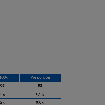
 100g
Por porción
305
62
,5 g
0,9 g
,2 g
0,6 g