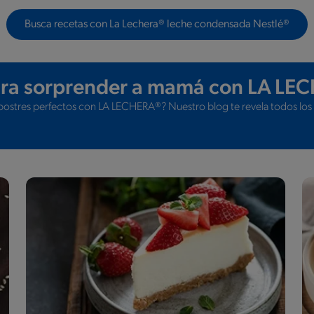
Busca recetas con La Lechera® leche condensada Nestlé®
para sorprender a mamá con LA LE
postres perfectos con LA LECHERA®? Nuestro blog te revela todos los s