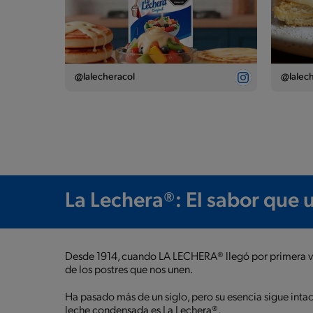
@lalecheracol
@lalech
La Lechera®: El sabor que
Desde 1914, cuando LA LECHERA® llegó por primera vez 
de los postres que nos unen.
Ha pasado más de un siglo, pero su esencia sigue int
leche condensada es La Lechera®.