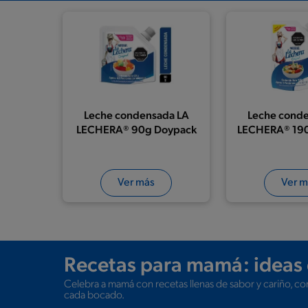
Leche condensada LA
Leche cond
LECHERA® 90g Doypack
LECHERA® 19
Ver más
Ver m
Recetas para mamá: ideas 
Celebra a mamá con recetas llenas de sabor y cariño, con
cada bocado.