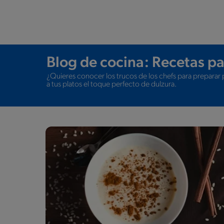
Blog de cocina: Recetas 
¿Quieres conocer los trucos de los chefs para preparar 
a tus platos el toque perfecto de dulzura.