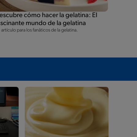
escubre cómo hacer la gelatina: El
Irresist
ascinante mundo de la gelatina
Tu Día
 artículo para los fanáticos de la gelatina.
No hay nada
y dulce. En
darnos ese 
paleta sig
compartimos
los que no 