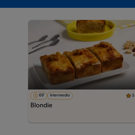
69'
Intermedio
5
Blondie