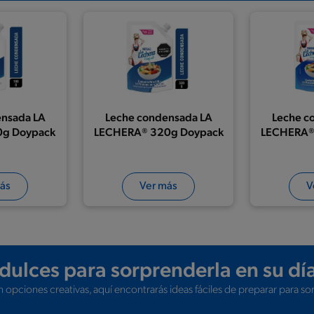
ensada LA
Leche condensada LA
Leche c
0g Doypack
LECHERA® 320g Doypack
LECHERA®
ás
Ver más
V
dulces para sorprenderla en su dí
 opciones creativas, aquí encontrarás ideas fáciles de preparar para so