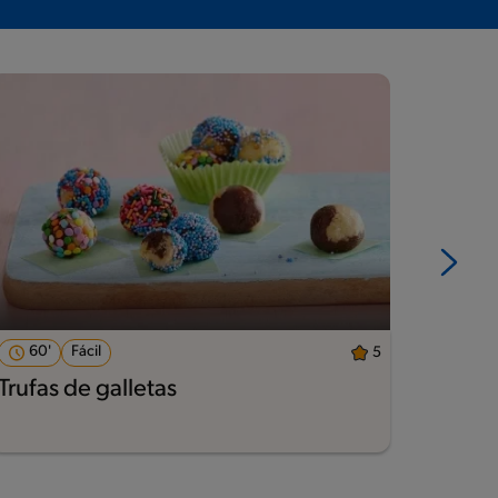
60'
Fácil
85'
5
Trufas de galletas
Cupc