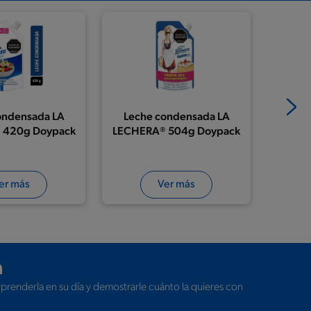
ondensada LA
Leche condensada LA
Lech
 420g Doypack
LECHERA® 504g Doypack
LECHE
er más
Ver más
a
rprenderla en su día y demostrarle cuánto la quieres con