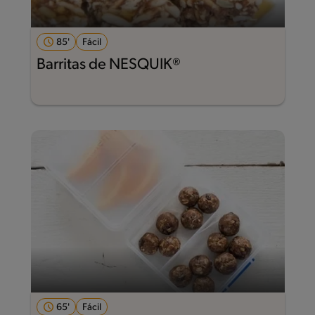
85'
Fácil
Barritas de NESQUIK®
65'
Fácil