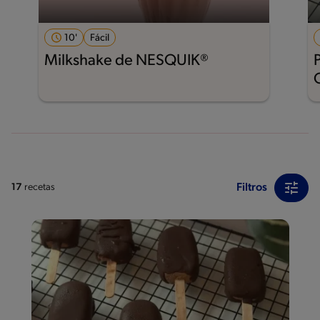
10'
Fácil
Milkshake de NESQUIK®
Filtros
17
recetas