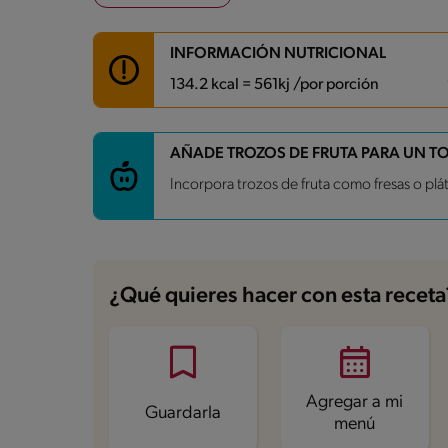
INFORMACIÓN NUTRICIONAL
134.2 kcal = 561kj /por porción
Carbohidratos
21.8 g
AÑADE TROZOS DE FRUTA PARA UN T
Energía
134.2 kcal
Incorpora trozos de fruta como fresas o pláta
Grasas
3.8 g
Fibra
0.3 g
Proteína
3.8 g
Grasas saturadas
2 g
Sodio
154.1 mg
Azúcares
21.5 g
¿Qué quieres hacer con esta receta
Agregar a mi
Guardarla
menú