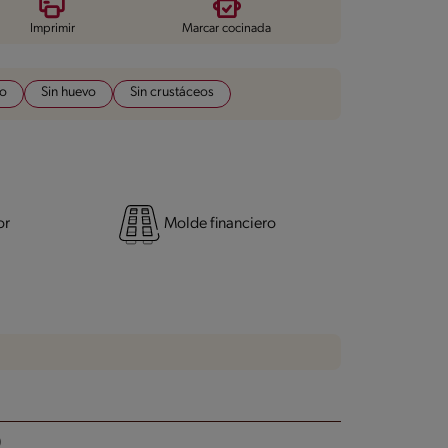
Imprimir
Marcar cocinada
do
Sin huevo
Sin crustáceos
or
Molde financiero
)