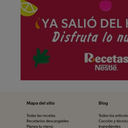
Mapa del sitio
Blog
Todas las recetas
Todos los artícul
Recetarios descargables
Cocción y técnic
Planea tu menú
Ingredientes