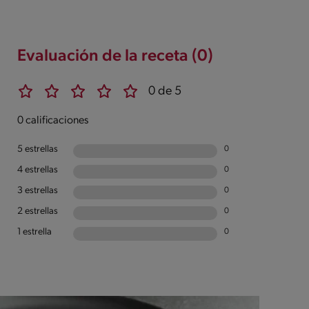
Evaluación de la receta (0)
0 de 5
0 calificaciones
5 estrellas
0
4 estrellas
0
3 estrellas
0
2 estrellas
0
1 estrella
0