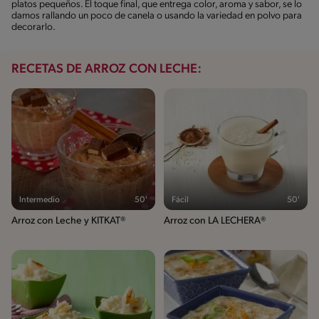
platos pequeños. El toque final, que entrega color, aroma y sabor, se lo
damos rallando un poco de canela o usando la variedad en polvo para
decorarlo.
RECETAS DE ARROZ CON LECHE:
Intermedio
50'
Fácil
50'
Arroz con Leche y KITKAT®
Arroz con LA LECHERA®