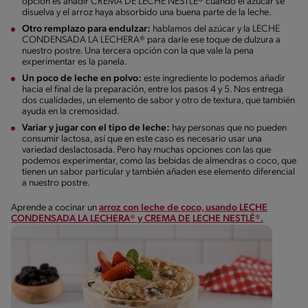
opción es añadir CREMA DE LECHE NESTLÉ® cuando el azúcar se
disuelva y el arroz haya absorbido una buena parte de la leche.
Otro remplazo para endulzar:
hablamos del azúcar y la LECHE
CONDENSADA LA LECHERA® para darle ese toque de dulzura a
nuestro postre. Una tercera opción con la que vale la pena
experimentar es la panela.
Un poco de leche en polvo:
este ingrediente lo podemos añadir
hacia el final de la preparación, entre los pasos 4 y 5. Nos entrega
dos cualidades, un elemento de sabor y otro de textura, que también
ayuda en la cremosidad.
Variar y jugar con el tipo de leche:
hay personas que no pueden
consumir lactosa, así que en este caso es necesario usar una
variedad deslactosada. Pero hay muchas opciones con las que
podemos experimentar, como las bebidas de almendras o coco, que
tienen un sabor particular y también añaden ese elemento diferencial
a nuestro postre.
Aprende a cocinar un
arroz con leche de coco, usando LECHE
CONDENSADA LA LECHERA® y CREMA DE LECHE NESTLÉ®.