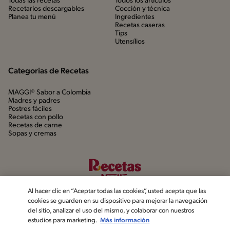
Todas las recetas
Todos los artículos
Recetarios descargables
Cocción y técnica
Planea tu menú
Ingredientes
Recetas caseras
Tips
Utensílios
Categorias de Recetas
MAGGI® Sabor a Colombia
Madres y padres
Postres fáciles
Recetas con pollo
Recetas de carne
Sopas y cremas
Al hacer clic en “Aceptar todas las cookies”, usted acepta que las
cookies se guarden en su dispositivo para mejorar la navegación
del sitio, analizar el uso del mismo, y colaborar con nuestros
estudios para marketing.
Más información
©2022, Nestlé. Marcas registradas por Société dels Produits Nestlé,