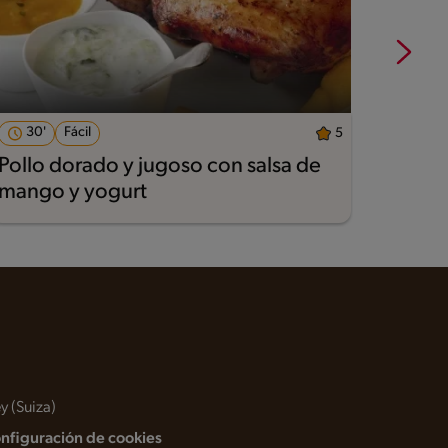
30'
Fácil
26'
5
Pollo dorado y jugoso con salsa de
Ensal
mango y yogurt
cebol
y (Suiza)
nfiguración de cookies