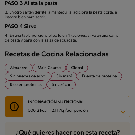
PASO 3 Alista la pasta
3.
En otro sartén derrite la mantequilla, adiciona la pasta corta, e
integra bien para servir.
PASO 4 Sirve
4.
En una tabla porciona el pollo en 4 raciones, sirve en una cama
de pasta y baña con la salsa de aguacate.
Recetas de Cocina Relacionadas
Almuerzo
Main Course
Global
Sin nueces de árbol
Sin maní
Fuente de proteina
Rico en proteínas
Sin azúcar
INFORMACIÓN NUTRICIONAL
506.2 kcal = 2,117kj /por porción
Carbohidratos
52.1 g
¿Qué quieres hacer con esta receta?