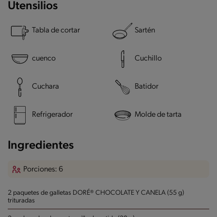
Utensilios
Tabla de cortar
Sartén
cuenco
Cuchillo
Cuchara
Batidor
Refrigerador
Molde de tarta
Ingredientes
Porciones: 6
2 paquetes de galletas DORÉ® CHOCOLATE Y CANELA (55 g)
trituradas