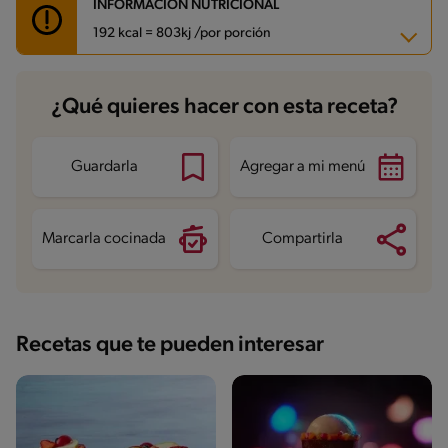
INFORMACIÓN NUTRICIONAL
192 kcal = 803kj /por porción
Carbohidratos
19 g
¿Qué quieres hacer con esta receta?
Energía
192 kcal
Grasas
12.7 g
Fibra
1.9 g
Proteína
1.7 g
Guardarla
Agregar a mi menú
Grasas saturadas
7 g
Sodio
78.6 mg
Azúcares
9.8 g
Marcarla cocinada
Compartirla
Recetas que te pueden interesar