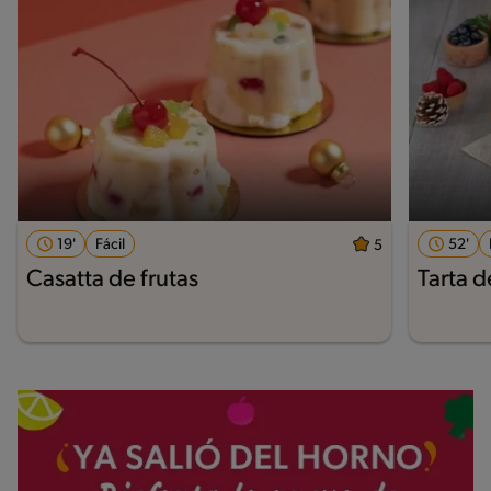
19'
Fácil
52'
5
Casatta de frutas
Tarta d