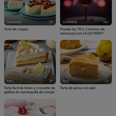
Intermedio
79'
Desafiante
180'
Torta de crepes
Prueba los 70’s: Cremoso de
maracuyá con LA LECHERA®
Fácil
31'
Fácil
53'
Torta fácil de limón y crocante de
Torta de peras con piel
galleta de mantequilla de canela