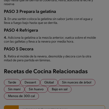
bajo hasta que se derrita la cobertura, retira, adiciona la leche y
reserva
PASO 3 Prepara la gelatina
3.
En una sartén coloca la gelatina sin sabor junto con el agua y
lleva a fuego bajo hasta que se derrita.
PASO 4 Refrigera
4.
Adiciona la gelatina a la mezcla anterior, vuelca sobre el molde
con las galletas y lleva a la nevera por media hora.
PASO 5 Decora
5.
Retira el molde de la nevera, desmolda y decora con la otra
mitad de pera partida en láminas.
Recetas de Cocina Relacionadas
Tarde
Dessert
Global
Sin nueces de árbol
Sin maní
Sin huevo
Bajo en sal
Menos de 300 cal