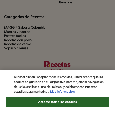
Utensílios
Categorias de Recetas
MAGGI® Sabor a Colombia
Madres y padres
Postres fáciles
Recetas con pollo
Recetas de carne
Sopas y cremas
Al hacer clic en “Aceptar todas las cookies”, usted acepta que las
cookies se guarden en su dispositivo para mejorar la navegación
del sitio, analizar el uso del mismo, y colaborar con nuestros
estudios para marketing.
Más información
©2022, Nestlé. Marcas registradas por Société dels Produits Nestlé,
S.A. Vevey (Suiza)
Aceptar todas las cookies
Aviso de privacidad
Política de datos personales
Términos y condiciones
Configuración de cookies