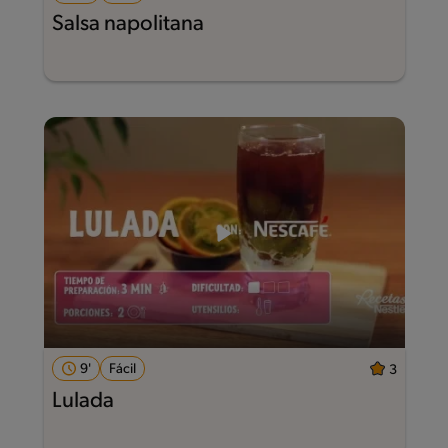
Salsa napolitana
9'
Fácil
3
Lulada