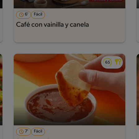
6'
Fácil
Café con vainilla y canela
7'
Fácil