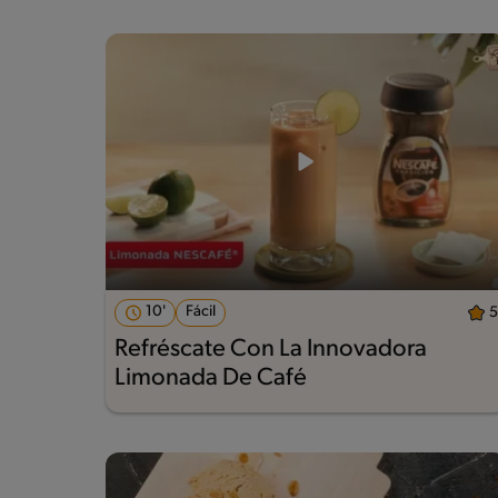
10'
Fácil
5
Refréscate Con La Innovadora
Limonada De Café