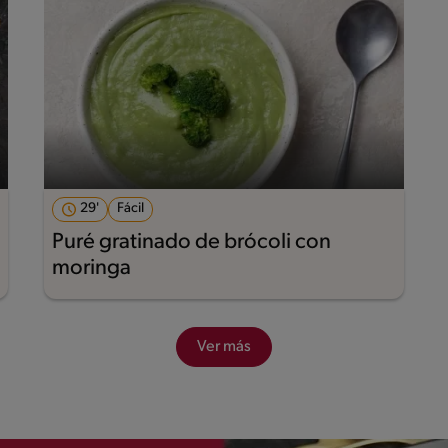
29'
Fácil
Puré gratinado de brócoli con
moringa
Ver más