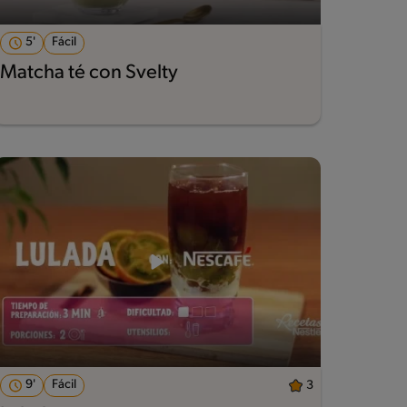
5'
Fácil
Matcha té con Svelty
9'
Fácil
3