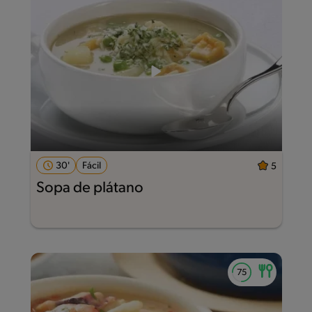
30'
Fácil
5
Sopa de plátano