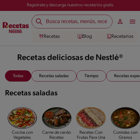
Registrate y descarga nuestros recetarios gratis
Recetas
Blog
Recetarios
Recetas deliciosas de Nestlé®
Todas
Recetas saladas
Tiempo
Recetas espe
Recetas saladas
Cocina con
Carne de cerdo
Recetas Con
Comidas con
Vegetales
Recetas
Frutas Para Una
Granos