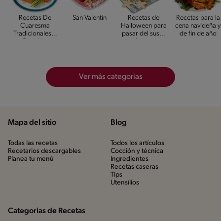
Recetas De
San Valentín
Recetas de
Recetas para la
Cuaresma
Halloween para
cena navideña y
Tradicionales Y
pasar del susto
de fin de año
Creativas
al gusto
Ver más categorias
Mapa del sitio
Blog
Todas las recetas
Todos los artículos
Recetarios descargables
Cocción y técnica
Planea tu menú
Ingredientes
Recetas caseras
Tips
Utensílios
Categorias de Recetas