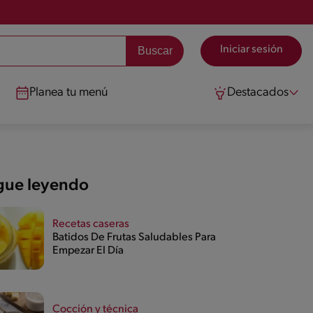
Iniciar sesión
Planea tu menú
Destacados
gue leyendo
Recetas caseras
Batidos De Frutas Saludables Para
Empezar El Día
Cocción y técnica