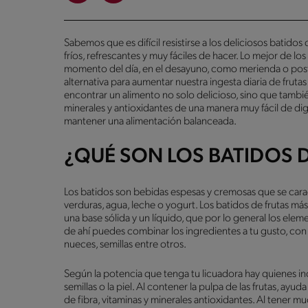
Sabemos que es difícil resistirse a los deliciosos batidos 
fríos, refrescantes y muy fáciles de hacer. Lo mejor de l
momento del día, en el desayuno, como merienda o post
alternativa para aumentar nuestra ingesta diaria de fru
encontrar un alimento no solo delicioso, sino que tambi
minerales y antioxidantes de una manera muy fácil de di
mantener una alimentación balanceada.
¿QUÉ SON LOS BATIDOS D
Los batidos son bebidas espesas y cremosas que se carac
verduras, agua, leche o yogurt. Los batidos de frutas m
una base sólida y un líquido, que por lo general los elem
de ahí puedes combinar los ingredientes a tu gusto, con m
nueces, semillas entre otros.
Según la potencia que tenga tu licuadora hay quienes inclu
semillas o la piel. Al contener la pulpa de las frutas, ay
de fibra, vitaminas y minerales antioxidantes. Al tener mu