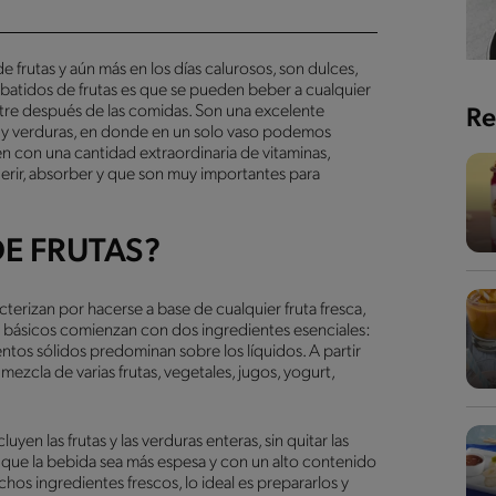
de frutas y aún más en los días calurosos, son dulces,
os batidos de frutas es que se pueden beber a cualquier
re después de las comidas. Son una excelente
Re
tas y verduras, en donde en un solo vaso podemos
én con una cantidad extraordinaria de vitaminas,
gerir, absorber y que son muy importantes para
E FRUTAS?
terizan por hacerse a base de cualquier fruta fresca,
ás básicos comienzan con dos ingredientes esenciales:
entos sólidos predominan sobre los líquidos. A partir
ezcla de varias frutas, vegetales, jugos, yogurt,
yen las frutas y las verduras enteras, sin quitar las
uda que la bebida sea más espesa y con un alto contenido
chos ingredientes frescos, lo ideal es prepararlos y