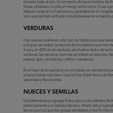
durante todo el año. Al momento de hacer batidos de fruta
fresas, el banano, la piña, el mango entre otros. Si vas a
idea es comprar tu fruta fresca y guardarla en el congel
sino que también enfriarán instantáneamente tu batido, p
VERDURAS
Hay quienes prefieren este tipo de batidos porque tiene
una gran saciedad. La mayoría de los batidos que mezcl
fruta y un 40% es de verduras, así el sabor dulce de las f
verduras. Las verduras que más se utilizan en este tipo de
pepino, apio, remolacha, coliflor y zanahoria.
En el caso de la espinaca y la col rizada son excelentes 
proporcionan más hierro que la fruta. Están llenos de fib
saponinas y flavonoides.
NUECES Y SEMILLAS
Una alternativa es agregar frutos secos a los batidos de 
perfectamente con batidos lácteos. Añadir estos ingred
secos que nos aportan grasas saludables y mucho hierro.