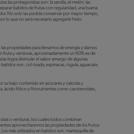
s las protagonistas son: la sandía, el melón, las
 preparar batidos de frutas con regularidad, una buena
ador. No solo las podrás conservar por mayor tiempo,
or lo que no será necesario agregarle hielo.
 las propiedades para llenarnos de energía y darnos
an fruta y verduras, aproximadamente un 60% es de
rutas logra disimular el sabor amargo de algunas
 batidos son: col rizada, espinacas, rúgula, aguacate,
por su bajo contenido en azúcares y calorías y
ra, ácido fólico y fitonutrientes como carotenoides,
frutas o verduras, los cuales todos combinan
ientes aprovecharemos las propiedades de los frutos
 Los más utilizados en batidos son: mantequilla de