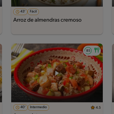
43'
Fácil
Arroz de almendras cremoso
40'
Intermedio
4.5