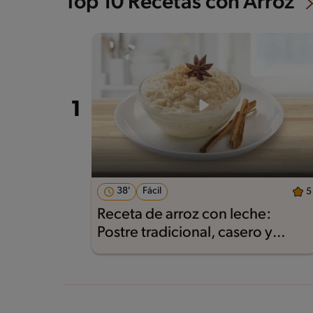
Top 10 Recetas con Arroz
38'
Fácil
5
Receta de arroz con leche:
Postre tradicional, casero y
delicioso