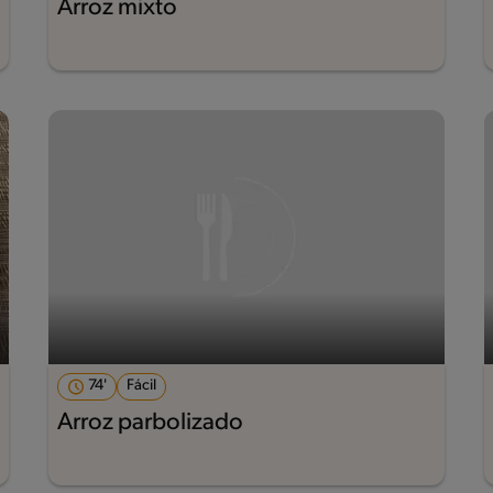
Arroz mixto
74'
Fácil
Arroz parbolizado