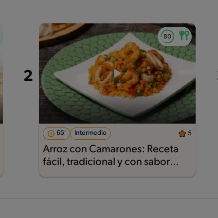
65'
Intermedio
5
Arroz con Camarones: Receta
fácil, tradicional y con sabor
Maggi®