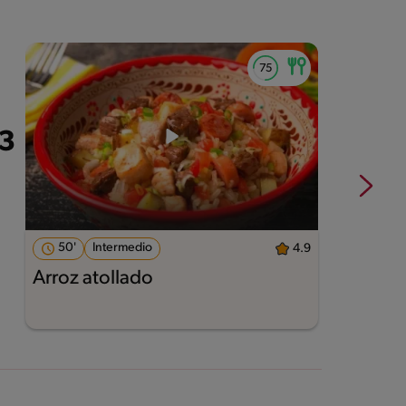
50'
Intermedio
4.9
Arroz atollado
R
v