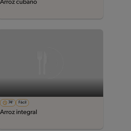
Arroz cubano
74'
Fácil
Arroz integral