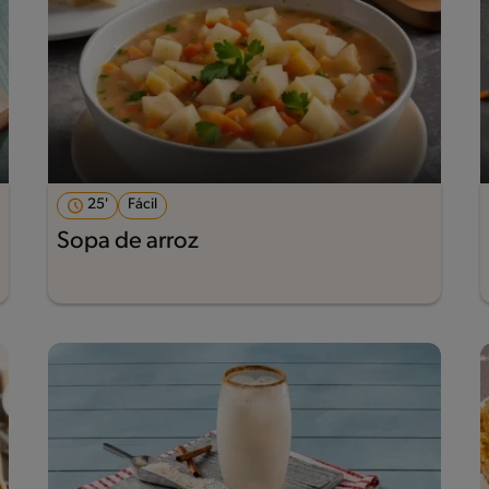
25'
Fácil
Sopa de arroz