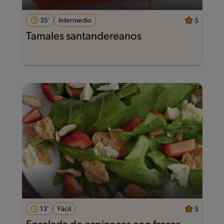
35'
Intermedio
5
Tamales santandereanos
13'
Fácil
5