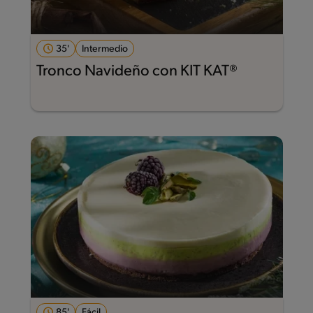
35'
Intermedio
Tronco Navideño con KIT KAT®
85'
Fácil