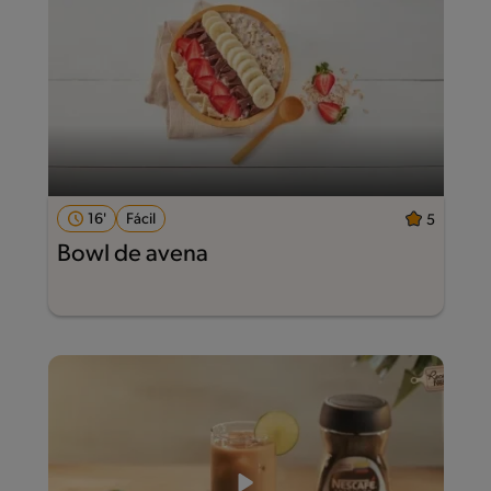
16'
Fácil
5
Bowl de avena