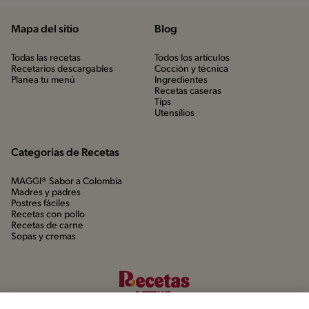
Mapa del sitio
Blog
Todas las recetas
Todos los artículos
Recetarios descargables
Cocción y técnica
Planea tu menú
Ingredientes
Recetas caseras
Tips
Utensílios
Categorias de Recetas
MAGGI® Sabor a Colombia
Madres y padres
Postres fáciles
Recetas con pollo
Recetas de carne
Sopas y cremas