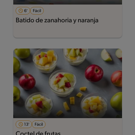
6'
Fácil
Batido de zanahoria y naranja
13'
Fácil
Coctel de frutas