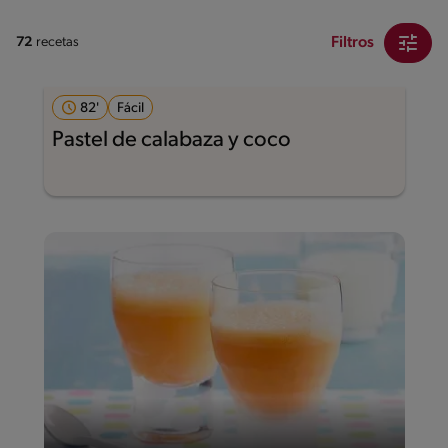
Filtros
72
recetas
82'
Fácil
Pastel de calabaza y coco