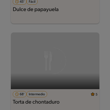
45'
Fácil
Dulce de papayuela
68'
Intermedio
5
Torta de chontaduro