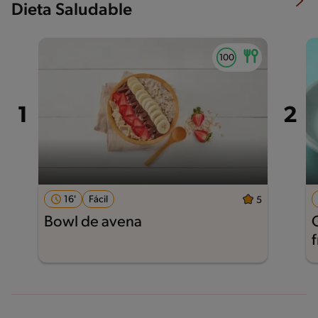
Dieta Saludable
16'
Fácil
5
Bowl de avena
f