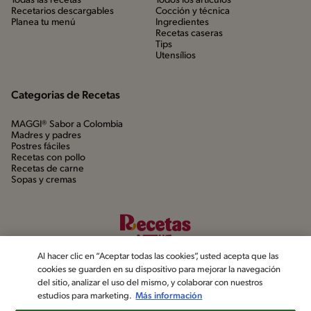
Todas las recetas
Todos los artículos
Recetarios descargables
Cocción y técnica
Planea tu menú
Ingredientes
Recetas caseras
Tips
Utensílios
Categorias de Recetas
MAGGI® Sabor a Colombia
Madres y padres
Postres fáciles
Recetas con pollo
Recetas de carne
Sopas y cremas
Al hacer clic en “Aceptar todas las cookies”, usted acepta que las
cookies se guarden en su dispositivo para mejorar la navegación
del sitio, analizar el uso del mismo, y colaborar con nuestros
estudios para marketing.
Más información
©2022, Nestlé. Marcas registradas por Société dels Produits Nestlé,