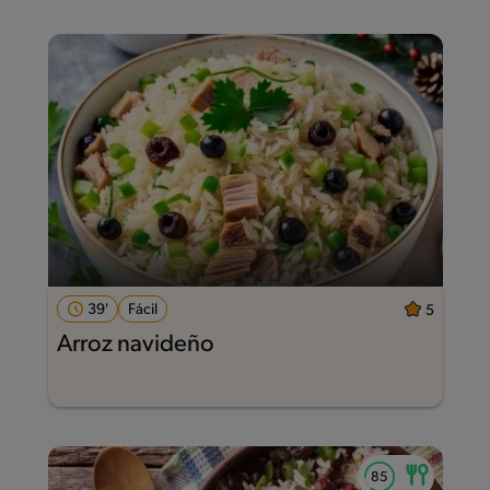
39'
Fácil
5
Arroz navideño