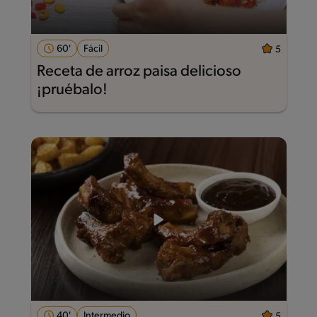
60'
Fácil
5
Receta de arroz paisa delicioso
¡pruébalo!
40'
Intermedio
5