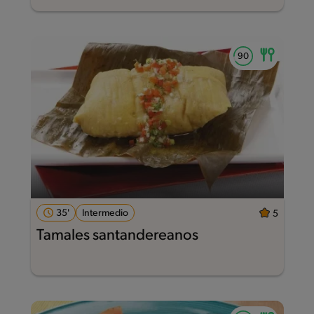
35'
Intermedio
5
Tamales santandereanos