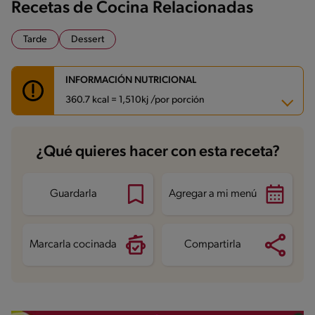
Recetas de Cocina Relacionadas
Tarde
Dessert
INFORMACIÓN NUTRICIONAL
360.7 kcal = 1,510kj /por porción
Carbohidratos
42.4 g
¿Qué quieres hacer con esta receta?
Energía
360.7 kcal
Grasas
21 g
Fibra
1.6 g
Proteína
3.5 g
Guardarla
Agregar a mi menú
Grasas saturadas
11.2 g
Sodio
190.9 mg
Azúcares
26.2 g
Marcarla cocinada
Compartirla