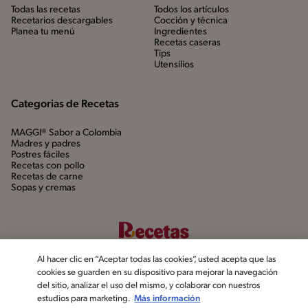
Todas las recetas
Todos los artículos
Recetarios descargables
Cocción y técnica
Planea tu menú
Ingredientes
Recetas caseras
Tips
Utensílios
Categorias de Recetas
MAGGI® Sabor a Colombia
Madres y padres
Postres fáciles
Recetas con pollo
Recetas de carne
Sopas y cremas
Al hacer clic en “Aceptar todas las cookies”, usted acepta que las
cookies se guarden en su dispositivo para mejorar la navegación
del sitio, analizar el uso del mismo, y colaborar con nuestros
estudios para marketing.
Más información