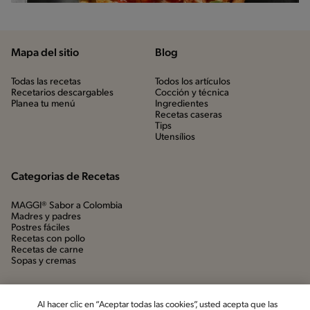
Mapa del sitio
Blog
Todas las recetas
Todos los artículos
Recetarios descargables
Cocción y técnica
Planea tu menú
Ingredientes
Recetas caseras
Tips
Utensílios
Categorias de Recetas
MAGGI® Sabor a Colombia
Madres y padres
Postres fáciles
Recetas con pollo
Recetas de carne
Sopas y cremas
Al hacer clic en “Aceptar todas las cookies”, usted acepta que las