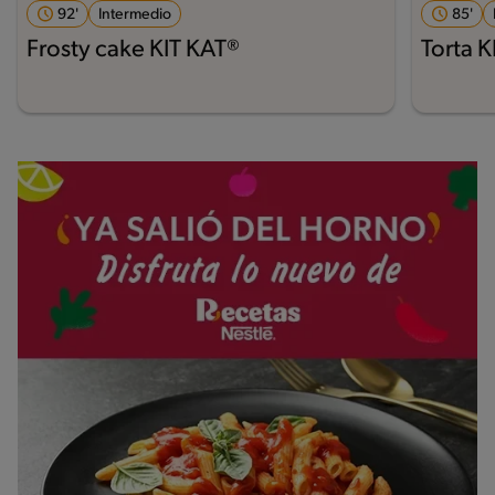
92'
Intermedio
85'
Frosty cake KIT KAT®
Torta 