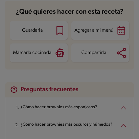
Carbohidratos
25 g
¿Qué quieres hacer con esta receta?
Energía
248.3 kcal
Grasas
14.3 g
Fibra
1 g
Proteína
4.9 g
Guardarla
Agregar a mi menú
Grasas saturadas
8.1 g
Sodio
49.6 mg
Azúcares
15.5 g
Marcarla cocinada
Compartirla
Preguntas frecuentes
¿Cómo hacer brownies más esponjosos?
¿Cómo hacer brownies más oscuros y húmedos?