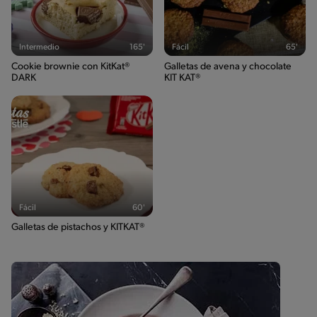
Intermedio
165'
Fácil
65'
Cookie brownie con KitKat®
Galletas de avena y chocolate
DARK
KIT KAT®
Fácil
60'
Galletas de pistachos y KITKAT®