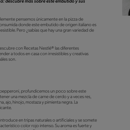
sa: descubre más sobre este embutido y sus
lemente pensemos únicamente en la pizza de
consumida donde este embutido de origen italiano es
resistible. Pero ¿sabías que hay una gran variedad de
escubre con Recetas Nestlé® las diferentes
der a todos en casa con irresistibles y creativas
áles son.
on pepperoni, profundicemos un poco sobre este
tener una mezcla de carne de cerdo y a veces res,
, ajo, hinojo, mostaza y pimienta negra. La
ricante.
introduce en tripas naturales o artificiales y se somete
terístico color rojo intenso. Su aroma es fuerte y