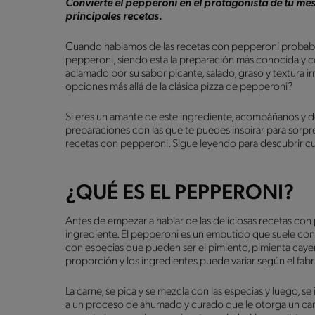
Convierte el pepperoni en el protagonista de tu me
principales recetas.
Cuando hablamos de las recetas con pepperoni probab
pepperoni, siendo esta la preparación más conocida y 
aclamado por su sabor picante, salado, graso y textura ir
opciones más allá de la clásica pizza de pepperoni?
Si eres un amante de este ingrediente, acompáñanos y d
preparaciones con las que te puedes inspirar para sorpren
recetas con pepperoni. Sigue leyendo para descubrir cu
¿QUÉ ES EL PEPPERONI?
Antes de empezar a hablar de las deliciosas recetas c
ingrediente. El pepperoni es un embutido que suele con
con especias que pueden ser el pimiento, pimienta cayena
proporción y los ingredientes puede variar según el fab
La carne, se pica y se mezcla con las especias y luego, se 
a un proceso de ahumado y curado que le otorga un carac