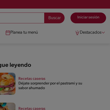
Iniciar sesión
Planea tu menú
Destacados
gue leyendo
Recetas caseras
Déjate sorprender por el pastrami y su
sabor ahumado
Recetas caseras