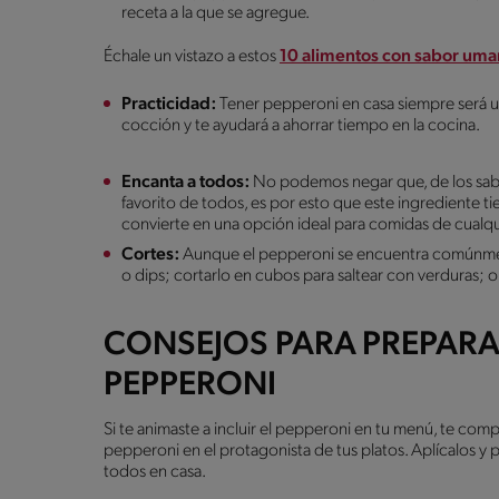
receta a la que se agregue.
Échale un vistazo a estos
10 alimentos con sabor um
Practicidad:
Tener pepperoni en casa siempre será un
cocción y te ayudará a ahorrar tiempo en la cocina.
Encanta a todos:
No podemos negar que, de los sabo
favorito de todos, es por esto que este ingrediente ti
convierte en una opción ideal para comidas de cualq
Cortes:
Aunque el pepperoni se encuentra comúnmente
o dips; cortarlo en cubos para saltear con verduras; o
CONSEJOS PARA PREPARA
PEPPERONI
Si te animaste a incluir el pepperoni en tu menú, te comp
pepperoni en el protagonista de tus platos. Aplícalos 
todos en casa.