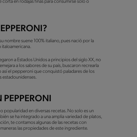
se corta en rodajas finas para consumirse solo o
PEPPERONI?
su nombre suene 100% italiano, pues nació por la
n italoamericana.
egaron a Estados Unidos a principios del siglo XX, no
mejara a los sabores de su país, buscaron recrearla
o así el pepperoni que conquistó paladares de los
los estadounidenses.
N PEPPERONI
o popularidad en diversas recetas. No solo es un
mbién se ha integrado a una amplia variedad de platos,
ción, te contamos algunas de las recetas con
 maneras las propiedades de este ingrediente.