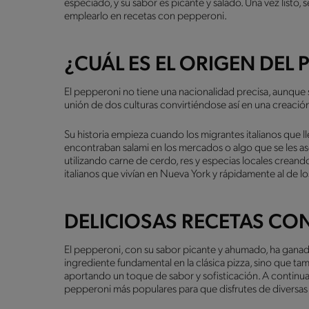
especiado, y su sabor es picante y salado. Una vez listo, 
emplearlo en recetas con pepperoni.
¿CUÁL ES EL ORIGEN DEL 
El pepperoni no tiene una nacionalidad precisa, aunque 
unión de dos culturas convirtiéndose así en una creació
Su historia empieza cuando los migrantes italianos que ll
encontraban salami en los mercados o algo que se les ase
utilizando carne de cerdo, res y especias locales creand
italianos que vivían en Nueva York y rápidamente al de 
DELICIOSAS RECETAS CO
El pepperoni, con su sabor picante y ahumado, ha ganad
ingrediente fundamental en la clásica pizza, sino que ta
aportando un toque de sabor y sofisticación. A continua
pepperoni más populares para que disfrutes de diversas