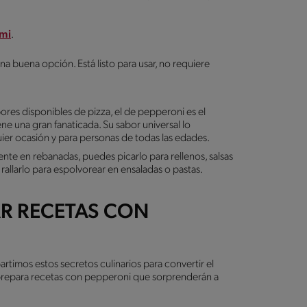
ami
.
a buena opción. Está listo para usar, no requiere
res disponibles de pizza, el de pepperoni es el
ene una gran fanaticada. Su sabor universal lo
uier ocasión y para personas de todas las edades.
 en rebanadas, puedes picarlo para rellenos, salsas
 rallarlo para espolvorear en ensaladas o pastas.
R RECETAS CON
artimos estos secretos culinarios para convertir el
y prepara recetas con pepperoni que sorprenderán a