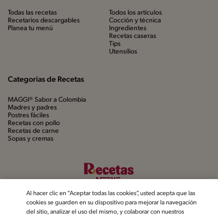
Todas las recetas
Todos los artículos
Recetarios descargables
Cocción y técnica
Planea tu menú
Ingredientes
Recetas caseras
Tips
Utensílios
Categorias de Recetas
MAGGI® Sabor a Colombia
Madres y padres
Postres fáciles
Recetas con pollo
Recetas de carne
Sopas y cremas
Al hacer clic en “Aceptar todas las cookies”, usted acepta que las
cookies se guarden en su dispositivo para mejorar la navegación
del sitio, analizar el uso del mismo, y colaborar con nuestros