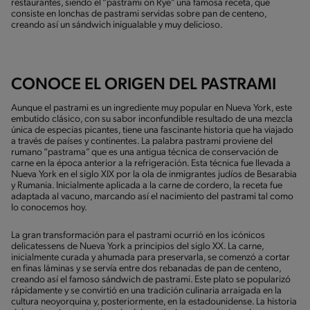
restaurantes, siendo el “pastrami on Rye” una famosa receta, que
consiste en lonchas de pastrami servidas sobre pan de centeno,
creando así un sándwich inigualable y muy delicioso.
CONOCE EL ORIGEN DEL PASTRAMI
Aunque el pastrami es un ingrediente muy popular en Nueva York, este
embutido clásico, con su sabor inconfundible resultado de una mezcla
única de especias picantes, tiene una fascinante historia que ha viajado
a través de países y continentes. La palabra pastrami proviene del
rumano “pastrama” que es una antigua técnica de conservación de
carne en la época anterior a la refrigeración. Esta técnica fue llevada a
Nueva York en el siglo XIX por la ola de inmigrantes judíos de Besarabia
y Rumania. Inicialmente aplicada a la carne de cordero, la receta fue
adaptada al vacuno, marcando así el nacimiento del pastrami tal como
lo conocemos hoy.
La gran transformación para el pastrami ocurrió en los icónicos
delicatessens de Nueva York a principios del siglo XX. La carne,
inicialmente curada y ahumada para preservarla, se comenzó a cortar
en finas láminas y se servía entre dos rebanadas de pan de centeno,
creando así el famoso sándwich de pastrami. Este plato se popularizó
rápidamente y se convirtió en una tradición culinaria arraigada en la
cultura neoyorquina y, posteriormente, en la estadounidense. La historia