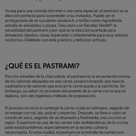
Ya sea para una comida informal o una cena especial, el pastrami es la
elección perfecta para sorprender a tus invitados. Puede ser el
protagonista de un suculento sándwich, o brillar como ingrediente
estrella en ensaladas o pizzas. Descubre con Recetas Nestlé® la
versatilidad del pastrami y por qué es la elección acertada para
almuerzos rápidos, cenas especiales o simplemente para esos antojos
nocturnos. Deléitate con este práctico y delicioso artículo.
¿QUÉ ES EL PASTRAMI?
Para los amantes de la charcutería, el pastrami es la encarnación misma
de los sabores deseados en una carne, proporcionando una mezcla
cautivadora de sabores que evocan la carne asada y la salchicha. Sin
embargo, su sabor no proviene únicamente de la carne con la que se
elabora, sino del ingenioso método de preparación.
El proceso se inicia al sumergir la carne cruda en salmuera, seguido de
un masaje con sal, ajo, azúcar y especias. Después, se lleva a cabo un
curado en seco, seguido de un ahumado y finalmente, una cocción al
vapor. El pastrami es una de las carnes más emblemáticas de la cocina
judía estadounidense, especialmente en la escena culinaria
neoyorquina. En esta ciudad, el pastrami es la estrella de numerosos