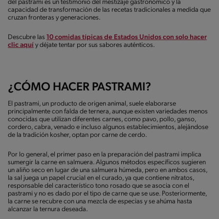
del pastrami es un testimonio del mestizaje gastronómico y la
capacidad de transformación de las recetas tradicionales a medida que
cruzan fronteras y generaciones.
Descubre las
10 comidas típicas de Estados Unidos con solo hacer
clic aquí
y déjate tentar por sus sabores auténticos.
¿CÓMO HACER PASTRAMI?
El pastrami, un producto de origen animal, suele elaborarse
principalmente con falda de ternera, aunque existen variedades menos
conocidas que utilizan diferentes carnes, como pavo, pollo, ganso,
cordero, cabra, venado e incluso algunos establecimientos, alejándose
de la tradición kosher, optan por carne de cerdo.
Por lo general, el primer paso en la preparación del pastrami implica
sumergir la carne en salmuera. Algunos métodos específicos sugieren
un aliño seco en lugar de una salmuera húmeda, pero en ambos casos,
la sal juega un papel crucial en el curado, ya que contiene nitratos,
responsable del característico tono rosado que se asocia con el
pastrami y no es dado por el tipo de carne que se use. Posteriormente,
la carne se recubre con una mezcla de especias y se ahúma hasta
alcanzar la ternura deseada.