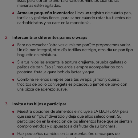
listas para cortar te ahorrará valiosos minutos cuando las
mañanas estén agitadas.
Arma un pequeño inventario
: Lleva un registro de cuánto pan,
tortillas y galletas tienes, para saber cuándo rotar tus fuentes de
carbohidratos y no caer en la monotonía.
Intercambiar diferentes panes o wraps
Para no escuchar “otra vez el mismo pan”, te proponemos variar.
Un día pan integral, otro día tortillas de trigo, otro día un pan tipo
baguette en miniatura.
Si a tus hijos les encanta la textura crujiente, prueba galletas o
palitos de pan. Eso sí, recuerda siempre acompañarlos con
proteína, fruta, alguna bebida láctea y agua.
Combina rellenos simples para tus wraps: jamón y queso,
trocitos de pollo con vegetales picados, o jamón de pavo con
una pizca de aderezo suave.
Invita a tus hijos a participar
Muestra opciones de alimentos e incluye a LA LECHERA® para
que sea un “plus” divertido y deja que ellos seleccionen. Su
participación en la elección de los alimentos hace que se sientan
comprometidos y dispuestos a disfrutar de su lonchera.
Haz pequeños cambios en la presentación: empaques de