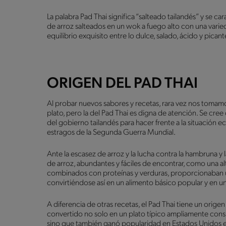
La palabra Pad Thai significa “salteado tailandés” y se c
de arroz salteados en un wok a fuego alto con una varied
equilibrio exquisito entre lo dulce, salado, ácido y pican
ORIGEN DEL PAD THAI
Al probar nuevos sabores y recetas, rara vez nos tomamos
plato, pero la del Pad Thai es digna de atención. Se cree
del gobierno tailandés para hacer frente a la situación 
estragos de la Segunda Guerra Mundial.
Ante la escasez de arroz y la lucha contra la hambruna y 
de arroz, abundantes y fáciles de encontrar, como una a
combinados con proteínas y verduras, proporcionaban un
convirtiéndose así en un alimento básico popular y en un
A diferencia de otras recetas, el Pad Thai tiene un ori
convertido no solo en un plato típico ampliamente consu
sino que también ganó popularidad en Estados Unidos en