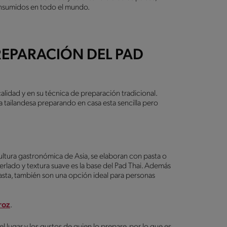
onsumidos en todo el mundo.
REPARACIÓN DEL PAD
alidad y en su técnica de preparación tradicional.
na tailandesa preparando en casa esta sencilla pero
ltura gastronómica de Asia, se elaboran con pasta o
erlado y textura suave es la base del Pad Thai. Además
pasta, también son una opción ideal para personas
roz
.
l lugar y los gustos de quien lo prepare, por lo que es