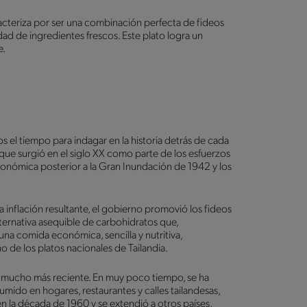
aracteriza por ser una combinación perfecta de fideos
ad de ingredientes frescos. Este plato logra un
te.
 el tiempo para indagar en la historia detrás de cada
 que surgió en el siglo XX como parte de los esfuerzos
económica posterior a la Gran Inundación de 1942 y los
la inflación resultante, el gobierno promovió los fideos
lternativa asequible de carbohidratos que,
a comida económica, sencilla y nutritiva,
o de los platos nacionales de Tailandia.
gen mucho más reciente. En muy poco tiempo, se ha
mido en hogares, restaurantes y calles tailandesas,
 la década de 1960 y se extendió a otros países,