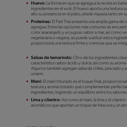
Huevo:
La forma en que se agrega a la receta es bat
ingredientes en el wok. El huevo aporta una textura 
alto su presencia en el plato, añade riqueza tanto en
Proteínas:
El Pad Thai presenta una amplia gama de o
agregue. Entre las opciones más comunes se encuent
color anaranjado y un jugoso sabor a mar, así como ve
vegetariana o vegana, se puede sustituir estos ingred
proporciona una textura firme y cremosa que se inte
Salsas de tamarindo:
Otro de los ingredientes clave
característico sabor ácido y dulce, así como su aroma 
Algunos también agregan salsa de chiles, pescado y sal
umami.
Maní:
El maní triturado es el toque final, proporcionan
textura y aroma tostado que complementan perfectam
ingredientes, logrando un equilibrio entre los sabores
Lima y cilantro:
Así como el maní, la lima y el cilant
aromáticos que aportan un toque de frescura y un atrac