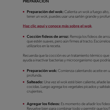
PREPARACIÓN
Preparación del wok:
Calienta un wok a fuego alto, 
tener un wok, puedes usar una sartén grande y profu
Haz clic aquí y conoce más sobre el wok
.
Cocción fideos de arroz:
Remoja los fideos de arro
que estén suaves, pero aún firmes al tracto. Escúrrelo
utilizarlos en la receta.
Recuerda que la cocción es un tratamiento térmico que 
ayuda a inactivar bacterias y microorganismo que podría
Preparación wok:
Comienza calentando aceite en un 
profunda.
Salteado:
Una vez el wok esté bien caliente, añade la
cocidas. Luego agrega los vegetales picados y saltéal
crujientes.
Agregar los fideos:
Es momento de añadir los fideos
Revuelve bien para combinar todo y permitir que los f