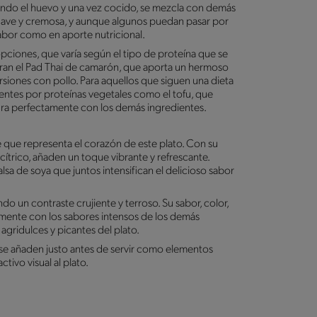
iendo el huevo y una vez cocido, se mezcla con demás
suave y cremosa, y aunque algunos puedan pasar por
 sabor como en aporte nutricional.
pciones, que varía según el tipo de proteína que se
ran el Pad Thai de camarón, que aporta un hermoso
rsiones con pollo. Para aquellos que siguen una dieta
ientes por proteínas vegetales como el tofu, que
gra perfectamente con los demás ingredientes.
 que representa el corazón de este plato. Con su
cítrico, añaden un toque vibrante y refrescante.
sa de soya que juntos intensifican el delicioso sabor
do un contraste crujiente y terroso. Su sabor, color,
ente con los sabores intensos de los demás
 agridulces y picantes del plato.
ro se añaden justo antes de servir como elementos
tivo visual al plato.