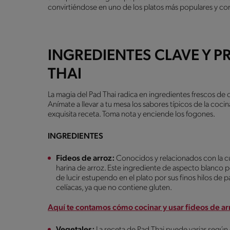
convirtiéndose en uno de los platos más populares y c
INGREDIENTES CLAVE Y P
THAI
La magia del Pad Thai radica en ingredientes frescos de c
Anímate a llevar a tu mesa los sabores típicos de la coci
exquisita receta. Toma nota y enciende los fogones.
INGREDIENTES
Fideos de arroz:
Conocidos y relacionados con la cu
harina de arroz. Este ingrediente de aspecto blanco p
de lucir estupendo en el plato por sus finos hilos de 
celíacas, ya que no contiene gluten.
Aquí te contamos cómo cocinar y usar fideos de ar
Vegetales:
La receta de Pad Thai puede variar según e