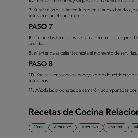
6.
Pele los camarones y séquelos con papel de cocina.
7.
Sumérjalos en la harina, luego en el huevo batido y, p
triturado con el coco rallado.
PASO 7
8.
Cocine las brochetas de camarón en el horno por 10 
cocidas.
9.
Manténgalas calientes hasta el momento de servirlas.
PASO 8
10.
Saque la ensalada de papaya verde del refrigerador,
triturados.
11.
Añada las brochetas de camarón, acompañadas por cu
Recetas de Cocina Relaci
Cena
Almuerzo
Aperitivo
entrante
ta