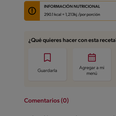
INFORMACIÓN NUTRICIONAL
290.1 kcal = 1,213kj /por porción
Carbohidratos
23.9 g
Energía
290.1 kcal
¿Qué quieres hacer con esta receta
Grasas
13.7 g
Fibra
3.4 g
Proteína
21.3 g
Grasas saturadas
2.7 g
Sodio
204.4 mg
Azúcares
8.3 g
Agregar a mi
Guardarla
menú
Comentarios (0)