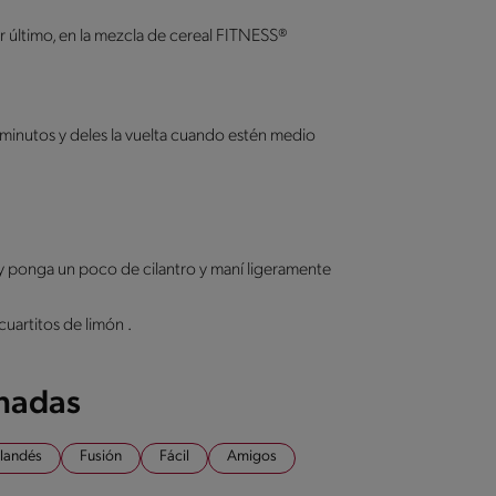
or último, en la mezcla de cereal FITNESS®
minutos y deles la vuelta cuando estén medio
 y ponga un poco de cilantro y maní ligeramente
artitos de limón .
onadas
ilandés
Fusión
Fácil
Amigos