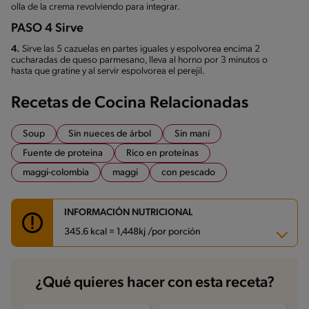
olla de la crema revolviendo para integrar.
PASO 4 Sirve
4.
Sirve las 5 cazuelas en partes iguales y espolvorea encima 2
cucharadas de queso parmesano, lleva al horno por 3 minutos o
hasta que gratine y al servir espolvorea el perejil.
Recetas de Cocina Relacionadas
Soup
Sin nueces de árbol
Sin maní
Fuente de proteina
Rico en proteínas
maggi-colombia
maggi
con pescado
INFORMACIÓN NUTRICIONAL
345.6 kcal = 1,448kj /por porción
Carbohidratos
8.6 g
¿Qué quieres hacer con esta receta?
Energía
345.6 kcal
Grasas
16.4 g