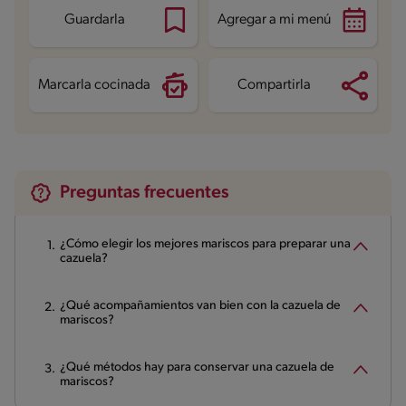
Fibra
0.2 g
Proteína
39.5 g
Guardarla
Agregar a mi menú
Grasas saturadas
4.3 g
Sodio
785.2 mg
Marcarla cocinada
Compartirla
Preguntas frecuentes
¿Cómo elegir los mejores mariscos para preparar una
cazuela?
¿Qué acompañamientos van bien con la cazuela de
mariscos?
¿Qué métodos hay para conservar una cazuela de
mariscos?