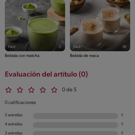
Fácil
5'
Fácil
18'
Bebida con matcha
Bebida de maca
Evaluación del artítulo (0)
0 de 5
0 calificaciones
5 estrellas
0
4 estrellas
0
3 estrellas
0