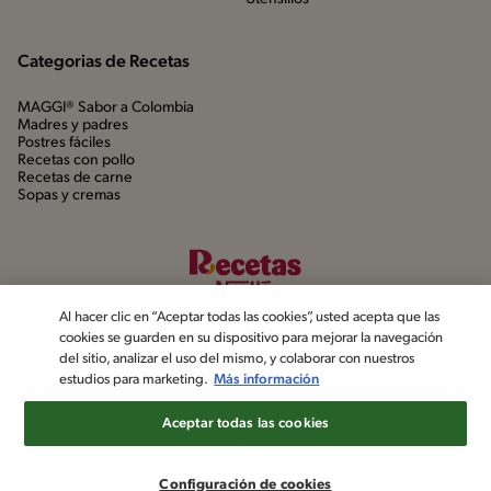
Categorias de Recetas
MAGGI® Sabor a Colombia
Madres y padres
Postres fáciles
Recetas con pollo
Recetas de carne
Sopas y cremas
Al hacer clic en “Aceptar todas las cookies”, usted acepta que las
cookies se guarden en su dispositivo para mejorar la navegación
del sitio, analizar el uso del mismo, y colaborar con nuestros
estudios para marketing.
Más información
©2022, Nestlé. Marcas registradas por Société dels Produits Nestlé,
S.A. Vevey (Suiza)
Aceptar todas las cookies
Aviso de privacidad
Política de datos personales
Términos y condiciones
Configuración de cookies
Configuración de cookies