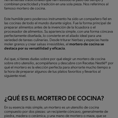
herramientas tradicionales que han resistido el paso del tiempo y
combinan practicidad y tradición en una sola pieza. Nos referimos al
famoso mortero de cocina.
Este humilde pero poderoso instrumento ha sido un compañero fiel en
las cocinas de todo el mundo durante siglos. Fue la forma principal de
preparar alimentos antes de la invención de la licuadora o el
procesador de alimentos. Su apariencia simple, con una forma cóncava
perfectamente diseñada, lo convierte en el aliado ideal para una
variedad de tareas culinarias. Desde triturar hierbas y especias hasta
moler granos y crear salsas irresistibles, el
mortero de cocina se
destaca por su versatilidad y eficacia
.
Así que, si tienes dudas sobre por qué elegir un mortero de cocina
sobre otro utensilio, acompáñanos y descubre con Recetas Nestlé® por
qué el mortero es la elección perfecta para ahorrarte mucho tiempo a
la hora de preparar algunos de tus platos favoritos y llevarlos al
siguiente nivel.
¿QUÉ ES EL MORTERO DE COCINA?
En su esencia más simple, un mortero es un utensilio de cocina
compuesto por dos piezas: un recipiente cóncavo, generalmente de
piedra, madera o cerámica, y una mano de mortero o maza, que se