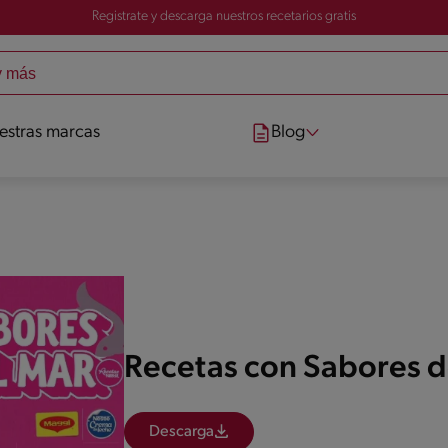
Registrate y descarga nuestros recetarios gratis
estras marcas
Blog
Recetas con Sabores d
Descarga