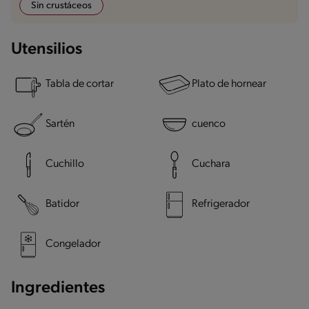
Sin crustáceos
Utensilios
Tabla de cortar
Plato de hornear
Sartén
cuenco
Cuchillo
Cuchara
Batidor
Refrigerador
Congelador
Ingredientes