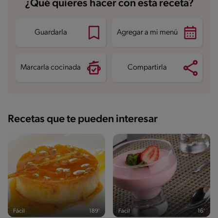
¿Qué quieres hacer con esta receta?
Energía
159.1 kcal
Grasas
6.1 g
Fibra
1.6 g
Proteína
6.7 g
Guardarla
Agregar a mi menú
Grasas saturadas
2.2 g
Sodio
52 mg
Azúcares
16.5 g
Marcarla cocinada
Compartirla
Recetas que te pueden interesar
Fácil
189'
Fácil
16'