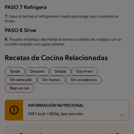
PASO 7 Refrigera
7.
Lleva la terrina al refrigerador hasta que tenga una consistencia
firme.
PASO 8 Sirve
8.
Pasado el tiempo desmolda la terrina y córtala en rodajas con un
cuchillo mojado con agua caliente.
Recetas de Cocina Relacionadas
Tarde
Dessert
Global
Soy-Free
Sin pescado
Sin huevo
Sin crustáceos
Bajo en sal
INFORMACIÓN NUTRICIONAL
159.1 kcal = 665kj /por porción
Carbohidratos
20.4 g