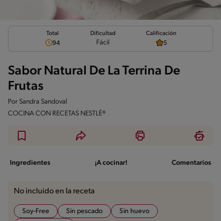
Total
Calificación
Dificultad
Fácil
94
5
Sabor Natural De La Terrina De
Frutas
Por
Sandra Sandoval
COCINA CON RECETAS NESTLÉ®
Ingredientes
¡A cocinar!
Comentarios
No incluido en la receta
Soy-Free
Sin pescado
Sin huevo