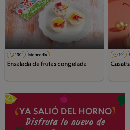
190'
Intermedio
19'
Ensalada de frutas congelada
Casatta