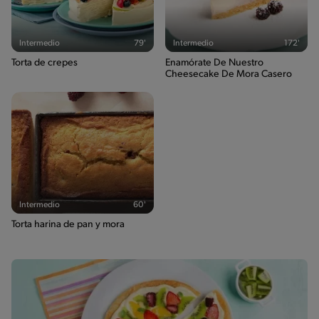
Intermedio
79'
Intermedio
172'
Torta de crepes
Enamórate De Nuestro
Cheesecake De Mora Casero
Intermedio
60'
Torta harina de pan y mora