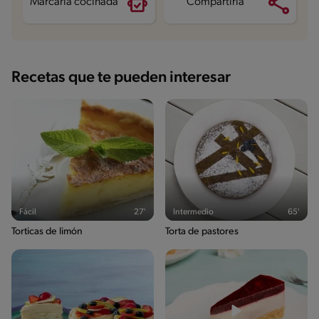
Marcarla cocinada
Compartirla
Recetas que te pueden interesar
Fácil
27'
Intermedio
65'
Torticas de limón
Torta de pastores