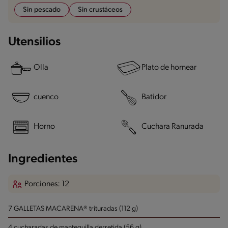
Sin pescado
Sin crustáceos
Utensilios
Olla
Plato de hornear
cuenco
Batidor
Horno
Cuchara Ranurada
Ingredientes
Porciones: 12
7 GALLETAS MACARENA® trituradas (112 g)
4 cucharadas de mantequilla derretida (56 g)