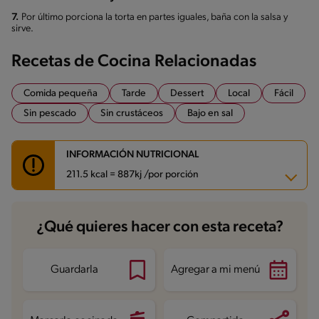
7.
Por último porciona la torta en partes iguales, baña con la salsa y
sirve.
Recetas de Cocina Relacionadas
Comida pequeña
Tarde
Dessert
Local
Fácil
Sin pescado
Sin crustáceos
Bajo en sal
INFORMACIÓN NUTRICIONAL
211.5 kcal = 887kj /por porción
Carbohidratos
24.3 g
¿Qué quieres hacer con esta receta?
Energía
211.5 kcal
Grasas
9.9 g
Fibra
0.9 g
Proteína
7.3 g
Guardarla
Agregar a mi menú
Grasas saturadas
5.2 g
Sodio
97.4 mg
Azúcares
15.6 g