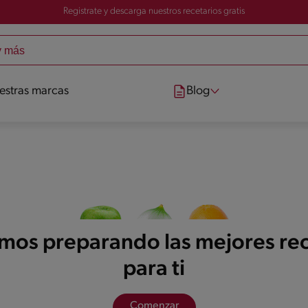
Registrate y descarga nuestros recetarios gratis
estras marcas
Blog
mos preparando las mejores re
para ti
Comenzar